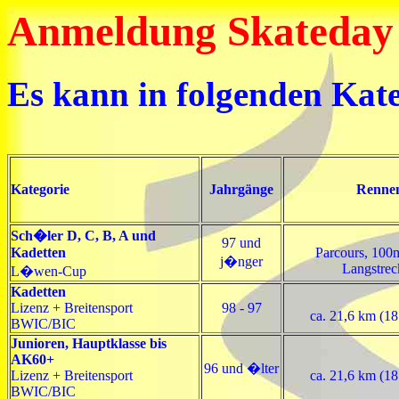
Anmeldung Skateday
Es kann in folgenden Kat
Kategorie
Jahrgänge
Renne
Sch�ler D, C, B, A und
97 und
Kadetten
Parcours, 100m
j�nger
Langstrec
L�wen-Cup
Kadetten
Lizenz + Breitensport
98 - 97
ca. 21,6 km (1
BWIC/BIC
Junioren, Hauptklasse bis
AK60+
96 und �lter
Lizenz + Breitensport
ca. 21,6 km (1
BWIC/BIC