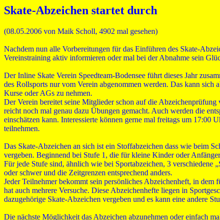
Skate-Abzeichen startet durch
(08.05.2006 von Maik Scholl, 4902 mal gesehen)
Nachdem nun alle Vorbereitungen für das Einführen des Skate-Abzeic
Vereinstraining aktiv informieren oder mal bei der Abnahme sein Glü
Der Inline Skate Verein Speedteam-Bodensee führt dieses Jahr zusam
des Rollsports nur vom Verein abgenommen werden. Das kann sich aber
Kurse oder AGs zu nehmen.
Der Verein bereitet seine Mitglieder schon auf die Abzeichenprüfung
reicht noch mal genau dazu Übungen gemacht. Auch werden die entspre
einschätzen kann. Interessierte können gerne mal freitags um 17:00 
teilnehmen.
Das Skate-Abzeichen an sich ist ein Stoffabzeichen dass wie beim S
vergeben. Beginnend bei Stufe 1, die für kleine Kinder oder Anfänger g
Für jede Stufe sind, ähnlich wie bei Sportabzeichen, 3 verschiedene „
oder schwer und die Zeitgrenzen entsprechend anders.
Jeder Teilnehmer bekommt sein persönliches Abzeichenheft, in dem fü
hat auch mehrere Versuche. Diese Abzeichenhefte liegen in Sportgeschä
dazugehörige Skate-Abzeichen vergeben und es kann eine andere St
Die nächste Möglichkeit das Abzeichen abzunehmen oder einfach mal