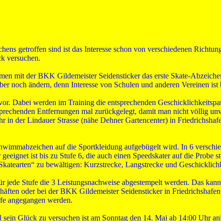
hens getroffen sind ist das Interesse schon von verschiedenen Richtun
ck versuchen.
men mit der BKK Gildemeister Seidensticker das erste Skate-Abzeichen 
 noch ändern, denn Interesse von Schulen und anderen Vereinen ist ber
 vor. Dabei werden im Training die entsprechenden Geschicklichkeitspar
chenden Entfernungen mal zurückgelegt, damit man nicht völlig unvorbe
Uhr in der Lindauer Strasse (nähe Dehner Gartencenter) in Friedrichsh
chwimmabzeichen auf die Sportkleidung aufgebügelt wird. In 6 verschi
eeignet ist bis zu Stufe 6, die auch einen Speedskater auf die Probe ste
Skatearten“ zu bewältigen: Kurzstrecke, Langstrecke und Geschicklichke
r jede Stufe die 3 Leistungsnachweise abgestempelt werden. Das kann 
ften oder bei der BKK Gildemeister Seidensticker in Friedrichshafen au
ufe angegangen werden.
 sein Glück zu versuchen ist am Sonntag den 14. Mai ab 14:00 Uhr an