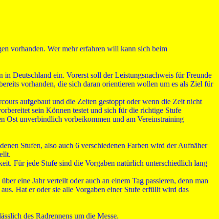
gen vorhanden. Wer mehr erfahren will kann sich beim
in Deutschland ein. Vorerst soll der Leistungsnachweis für Freunde
eits vorhanden, die sich daran orientieren wollen um es als Ziel für
cours aufgebaut und die Zeiten gestoppt oder wenn die Zeit nicht
reitet sein Können testet und sich für die richtige Stufe
afen Ost unverbindlich vorbeikommen und am Vereinstraining
edenen Stufen, also auch 6 verschiedenen Farben wird der Aufnäher
llt.
it. Für jede Stufe sind die Vorgaben natürlich unterschiedlich lang
über eine Jahr verteilt oder auch an einem Tag passieren, denn man
s. Hat er oder sie alle Vorgaben einer Stufe erfüllt wird das
lässlich des Radrennens um die Messe.