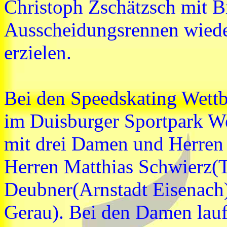
Christoph Zschätzsch mit 
Ausscheidungsrennen wieder
erzielen.
Bei den Speedskating Wettb
im Duisburger Sportpark We
mit drei Damen und Herren 
Herren Matthias Schwierz(T
Deubner(Arnstadt Eisenach
Gerau). Bei den Damen lauf